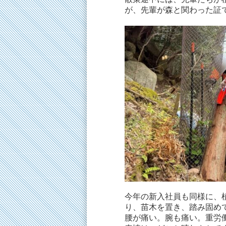
が、先輩が森と関わった証
今年の新入社員も同様に、
り、苗木を置き、踏み固め
腰が痛い。腕も痛い。重労